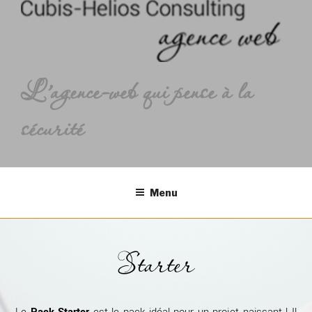
L'agence-web qui pense à la
sécurité
Menu
Starter
Le
Pack Starter
est le pack idéal pour un projet naissant ! Il