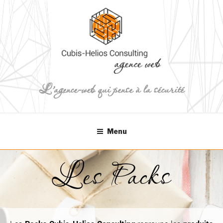
Aller
au
contenu
principal
L'agence-web qui pense à la sécurité
Menu
Les Packs