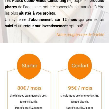
Les
Packs Cubis-Helios Consulting
regroupe les
produits
phares
de l’agence et ont été concoctés de manière à être
les plus
ajustés à vos projets
.
Un système d’
abonnement sur 12 mois
qui permet un
suivi
et un
retour sur investissement
optimal!
Notre programme de fidélité
Starter
Confort
80€ / mois
95€ / mois
Site vitrine ou ecommerce via CMS,
Site vitrine ou ecommerce via CMS,
Identité visuelle,
Identité visuelle,
Page d’accueil & 3 pages,
Page d’accueil & 3 pages,