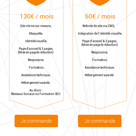
60€ / mois
130€ / mois
Refonte de site via CMS,
Site vitrine sur mesure,
Intégration de l’identité visuelle,
Maquette,
Page d’accueil & 3 pages,
Identité visuelle,
(Mise en page & rédaction)
Page d’accueil & 3 pages,
Responsive,
(Mise en page & rédaction)
Formation,
Responsive,
Assistance technique,
Formation,
Hébergement assisté.
Assistance technique,
Hébergement assisté,
Au choix :
Réseaux Sociaux ou Formation SEO
Je commande
Je commande