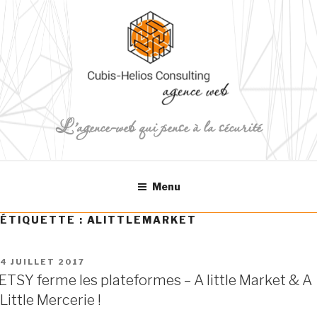
Aller
au
contenu
principal
L'agence-web qui pense à la sécurité
Menu
ÉTIQUETTE :
ALITTLEMARKET
PUBLIÉ
4 JUILLET 2017
LE
ETSY ferme les plateformes – A little Market & A
Little Mercerie !